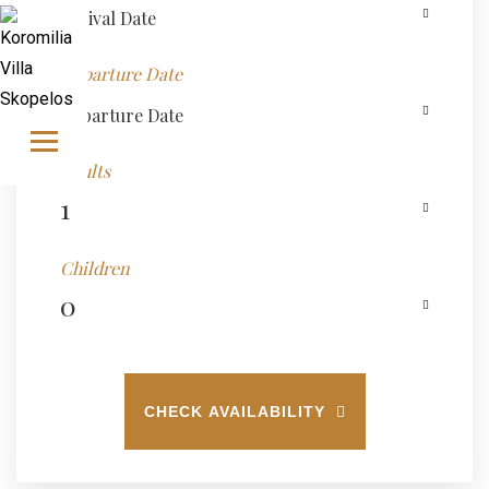
Skip to content
Departure Date
Adults
Children
CHECK AVAILABILITY