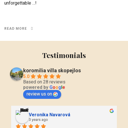
unforgettable …!
READ MORE
Testimonials
koromilia villa skopejlos
5.0
Based on 28 reviews
powered by
G
o
o
g
l
e
review us on
Veronika Navarová
3 years ago