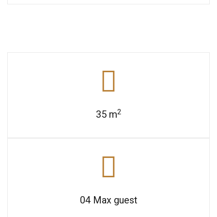
2
35
m
04
Max guest