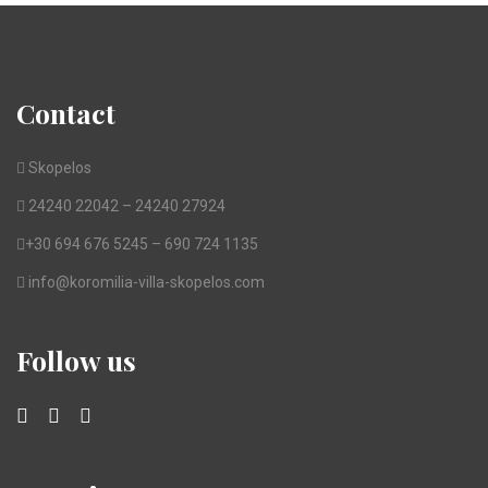
Contact
Skopelos
24240 22042 – 24240 27924
+30 694 676 5245 – 690 724 1135
info@koromilia-villa-skopelos.com
Follow us